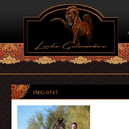
IMG
-0547