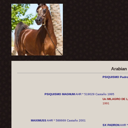
Arabian
PSIQUISMO Padr
PSIQUISMO MAGNUM
AHR * 519029 Castaño 1995
Un MILAGRO DE 
1991
MAXIMUSS
AHR * 588669 Castaño 2001
SX PADRON
AHR *