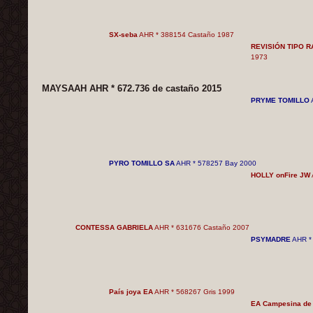
SX-seba
AHR * 388154 Castaño 1987
REVISIÓN TIPO 
1973
MAYSAAH AHR * 672.736 de castaño 2015
PRYME TOMILLO
PYRO TOMILLO SA
AHR * 578257 Bay 2000
HOLLY onFire JW
CONTESSA GABRIELA
AHR * 631676 Castaño 2007
PSYMADRE
AHR *
País joya EA
AHR * 568267 Gris 1999
EA Campesina de