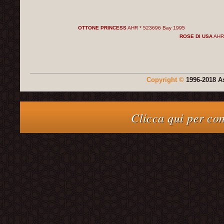
OTTONE PRINCESS
AHR * 523696 Bay 1995
ROSE DI USA
AHR 
Copyright ©
1996-2018 A
Clicca qui per con