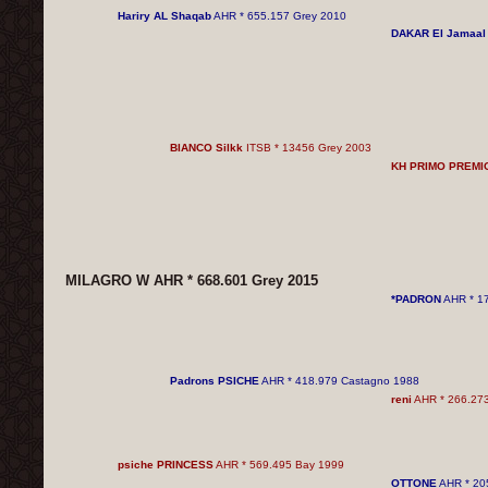
Hariry AL Shaqab
AHR * 655.157 Grey 2010
DAKAR El Jamaal
BIANCO Silkk
ITSB * 13456 Grey 2003
KH PRIMO PREMI
MILAGRO W AHR * 668.601 Grey 2015
*PADRON
AHR * 1
Padrons PSICHE
AHR * 418.979 Castagno 1988
reni
AHR * 266.27
psiche PRINCESS
AHR * 569.495 Bay 1999
OTTONE
AHR * 20