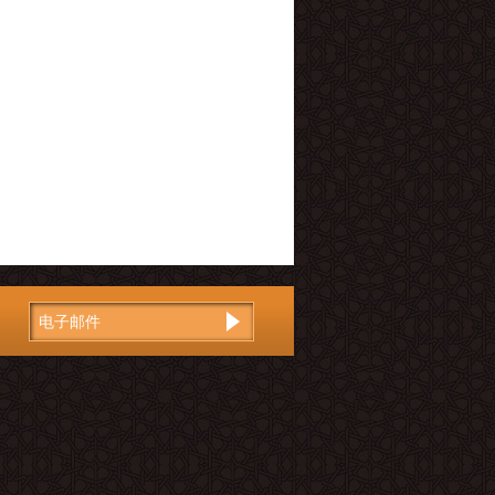
电
子
邮
件