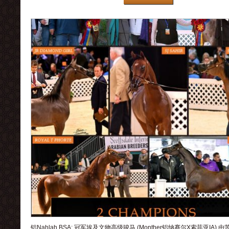
铝Nahlah BSA: 冠军埃及文物高级骏马 (Monther铝纳赛尔X索菲亚IA)