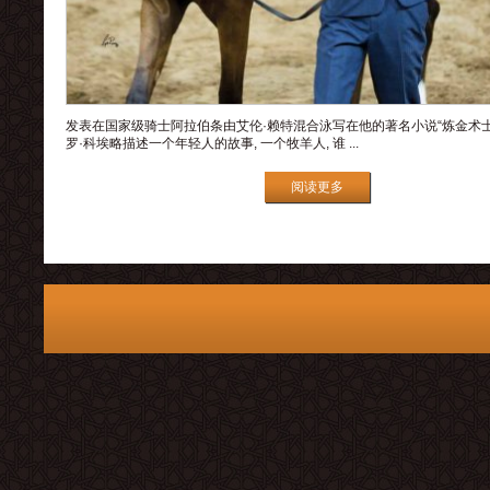
发表在国家级骑士阿拉伯条由艾伦·赖特混合泳写在他的著名小说“炼金术士
罗·科埃略描述一个年轻人的故事, 一个牧羊人, 谁 ...
阅读更多