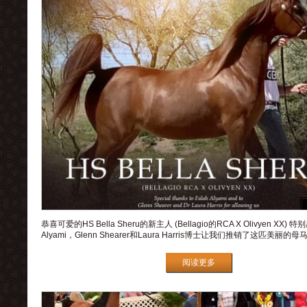
恭喜可爱的HS Bella Sheru的新主人 (Bellagio的RCA X Olivyen XX) 特
Alyami，Glenn Shearer和Laura Harris博士让我们推销了这匹美丽的母马
阅读更多