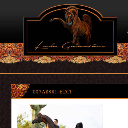
007
A8881-EDIT