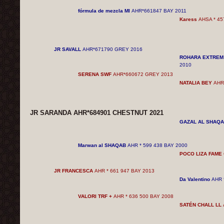
fórmula de mezcla MI
AHR*661847 BAY
2011
Karess
AHSA * 45
JR SAVALL
AHR*671790 GREY
2016
ROHARA EXTREM 
2010
SERENA SWF
AHR*660672 GREY
2013
NATALIA BEY
AHR
JR SARANDA AHR*684901 CHESTNUT
2021
GAZAL AL ​​SHAQ
Marwan al SHAQAB
AHR * 599 438 BAY 2000
POCO LIZA FAME
JR FRANCESCA
AHR * 661 947 BAY 2013
Da Valentino
AHR 
VALORI TRF
+
AHR * 636 500 BAY 2008
SATÉN CHALL LL