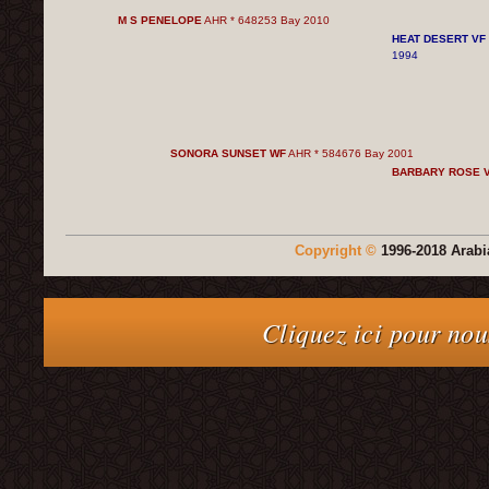
M S PENELOPE
AHR * 648253 Bay 2010
HEAT DESERT VF 
1994
SONORA SUNSET WF
AHR * 584676 Bay 2001
BARBARY ROSE 
Copyright ©
1996-2018 Arabi
Cliquez ici pour nou