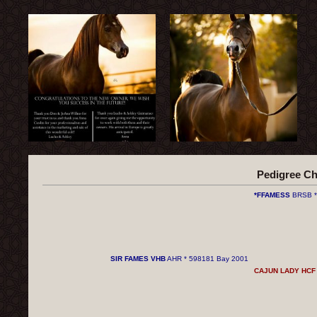
Pedigree C
*FFAMESS
BRSB * 
SIR FAMES VHB
AHR * 598181 Bay 2001
CAJUN LADY HCF