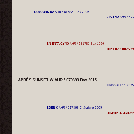
TOUJOURS NA
AHR * 616821 Bay 2005
AICYNG
AHR * 460
EN ENTAICYNG
AHR * 531783 Bay 1996
BINT BAY BEAU
AH
APRÈS SUNSET W AHR * 670393 Bay 2015
ENZO
AHR * 56122
EDEN C
AHR * 617368 Châtaigne 2005
SILKEN SABLE
AH