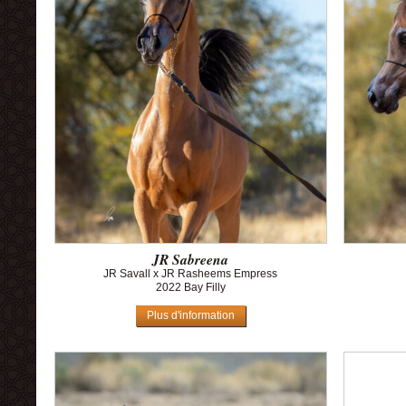
JR Sabreena
JR Savall x JR Rasheems Empress
2022 Bay Filly
Plus d'information