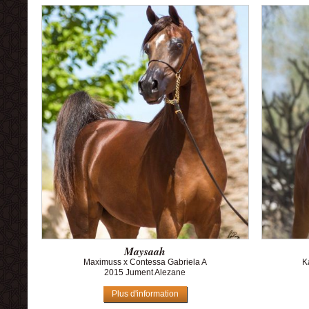
Maysaah
Maximuss x Contessa Gabriela A
K
2015 Jument Alezane
Plus d'information