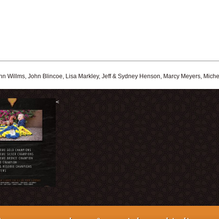
n Willms, John Blincoe, Lisa Markley, Jeff & Sydney Henson, Marcy Meyers, Mich
<