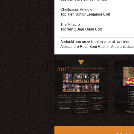
Chelleason Arlington
Top Tien Junior Eenjarige Colt
The Milagro
Top tien 2 Jaar Oude Colt
Bedankt aan onze klanten voor al uw steun!
Alessandro Rota, Beni Hashim Arabians, Joan