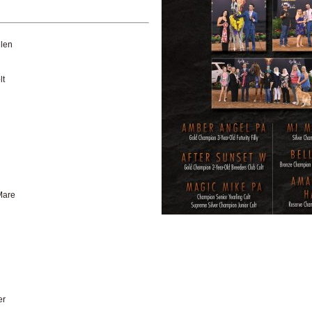
ulen
lt
Mare
er