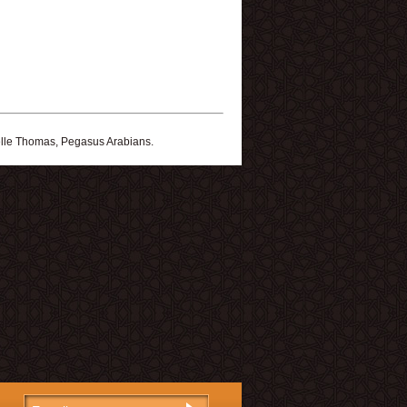
elle Thomas, Pegasus Arabians.
E