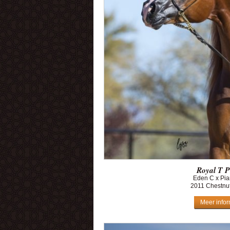
Royal T P
Eden C x Pia
2011 Chestnut
Meer infor