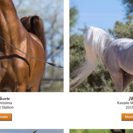
horte
JR
nissima
Kavalle 
 Stallion
2016
matie
Meer