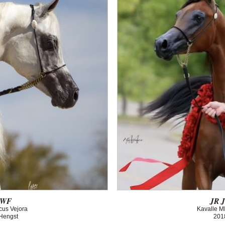
SWF
JR J
ocus Vejora
Kavalle M
 Hengst
201