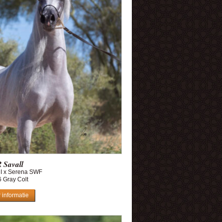
 Savall
MI x Serena SWF
 Gray Colt
 informatie