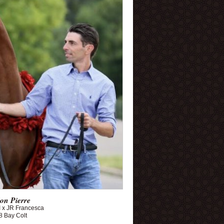
on Pierre
I x JR Francesca
8 Bay Colt