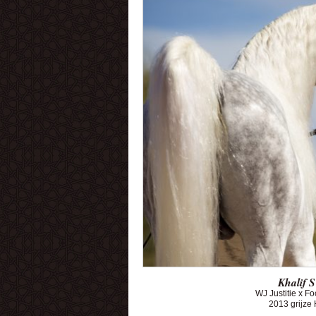
Khalif 
WJ Justitie x F
2013 grijze