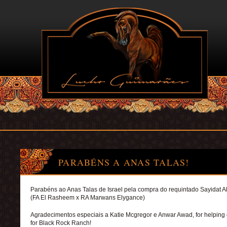
PARABÉNS A ANAS TALAS!
Parabéns ao Anas Talas de Israel pela compra do requintado Sayidat 
(FA El Rasheem x RA Marwans Elygance)
Agradecimentos especiais a Katie Mcgregor e Anwar Awad,
for helping 
for Black Rock Ranch
!