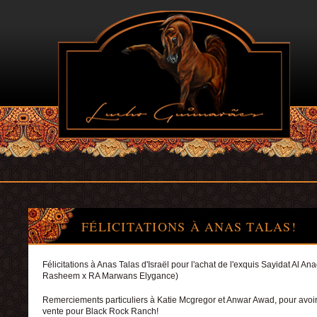
FÉLICITATIONS À ANAS TALAS!
Félicitations à Anas Talas d'Israël pour l'achat de l'exquis Sayidat Al An
Rasheem x RA Marwans Elygance)
Remerciements particuliers à Katie Mcgregor et Anwar Awad, pour avoir
vente pour Black Rock Ranch!